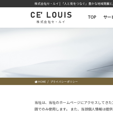
コ
ナ
株式会社セ・ルイ | 「人と街をつなぐ」豊かな地域発展
ン
ビ
テ
ゲ
TOP
サー
ン
ー
株式会社セ・ルイ
ツ
シ
に
ョ
移
ン
動
に
移
動
HOME
プライバシーポリシー
当社は、当社のホームページにアクセスしてきた
囲でのみ使用します。 また、当該個人情報は提