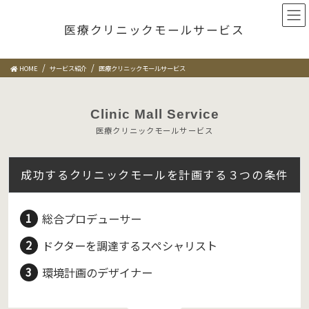
コ
ナ
ン
ビ
医療クリニックモールサービス
テ
ゲ
ン
ー
ツ
シ
HOME
サービス紹介
医療クリニックモールサービス
に
ョ
移
ン
Clinic Mall Service
動
に
移
医療クリニックモールサービス
動
成功するクリニックモールを計画する３つの条件
総合プロデューサー
ドクターを調達するスペシャリスト
環境計画のデザイナー